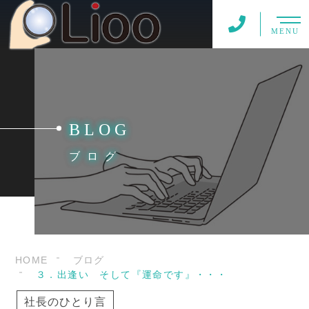
MENU
BLOG
ブログ
HOME
ブログ
３．出逢い そして『運命です』・・・
社長のひとり言