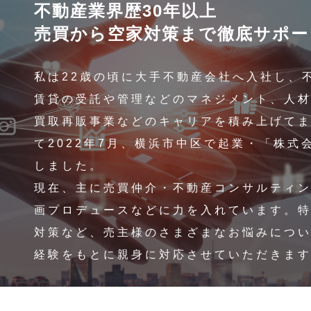
不動産業界歴30年以上
売買から空家対策まで徹底サポー
私は22歳の頃に大手不動産会社へ入社し、
賃貸の受託や管理などのマネジメント、人
買取再販事業などのキャリアを積み上げて
て2022年7月、横浜市中区で起業・「株式会
しました。
現在、主に売買仲介・不動産コンサルティ
画プロデュースなどに力を入れています。
対策など、売主様のさまざまなお悩みについ
経験をもとに親身に対応させていただきま