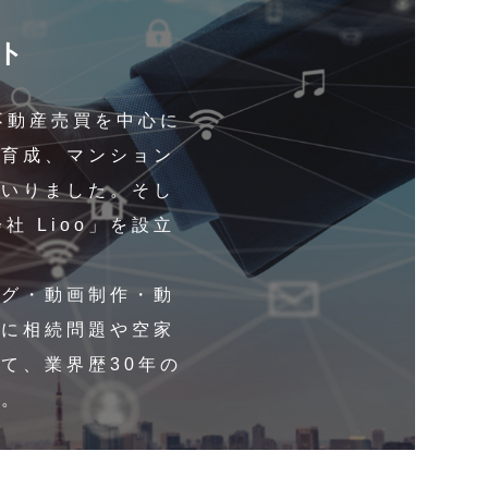
ト
不動産売買を中心に
材育成、マンション
まいりました。そし
社 Lioo」を設立
ング・動画制作・動
特に相続問題や空家
て、業界歴30年の
す。