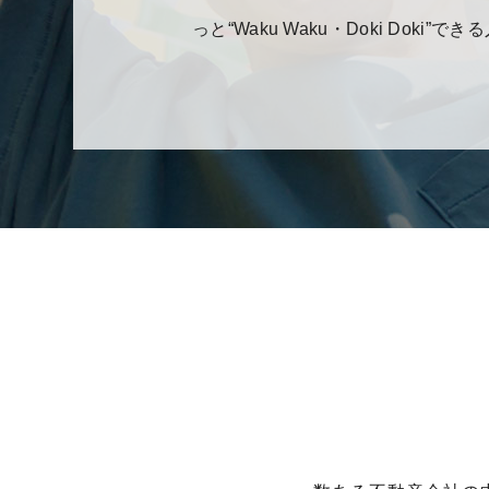
っと“Waku Waku・Doki D